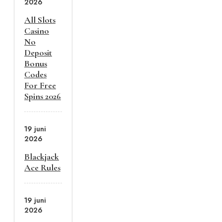
2026
All Slots
Casino
No
Deposit
Bonus
Codes
For Free
Spins 2026
19 juni
2026
Blackjack
Ace Rules
19 juni
2026