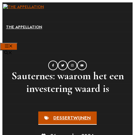
Ga
naar
de
THE APPELLATION
inhoud
MENU
Sauternes: waarom het een
investering waard is
DESSERTWIJNEN