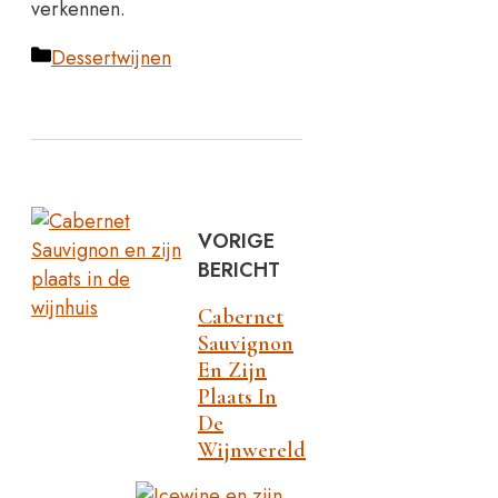
verkennen.
Categorieën
Dessertwijnen
VORIGE
BERICHT
Cabernet
Sauvignon
En Zijn
Plaats In
De
Wijnwereld