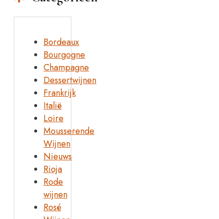
Bordeaux
Bourgogne
Champagne
Dessertwijnen
Frankrijk
Italië
Loire
Mousserende
Wijnen
Nieuws
Rioja
Rode
wijnen
Rosé