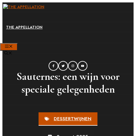
Ga
naar
de
THE APPELLATION
inhoud
MENU
Sauternes: een wijn voor
speciale gelegenheden
DESSERTWIJNEN