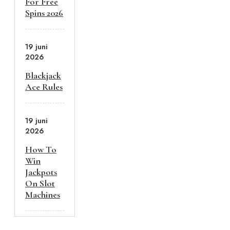
For Free
Spins 2026
19 juni
2026
Blackjack
Ace Rules
19 juni
2026
How To
Win
Jackpots
On Slot
Machines