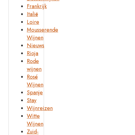
Frankrijk
Italië
Loire
Mousserende
Wijnen
Nieuws
Rioja
Rode
wijnen
Rosé
Wijnen
Spanje
Stay
Wijnreizen
Witte
Wijnen
Zuid-