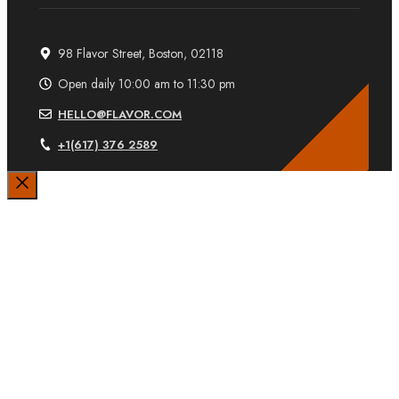
98 Flavor Street, Boston, 02118
Open daily 10:00 am to 11:30 pm
HELLO@FLAVOR.COM
+1(617) 376 2589
Sluiten