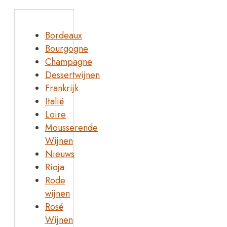
Bordeaux
Bourgogne
Champagne
Dessertwijnen
Frankrijk
Italië
Loire
Mousserende
Wijnen
Nieuws
Rioja
Rode
wijnen
Rosé
Wijnen