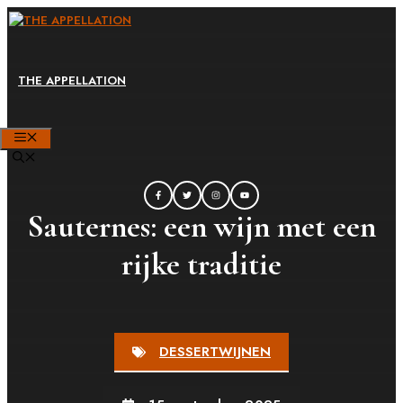
Ga
naar
de
THE APPELLATION
inhoud
MENU
Sauternes: een wijn met een
rijke traditie
DESSERTWIJNEN