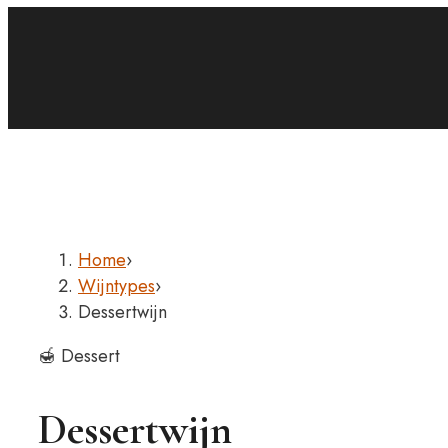
Home
›
Wijntypes
›
Dessertwijn
🍯 Dessert
Dessertwijn