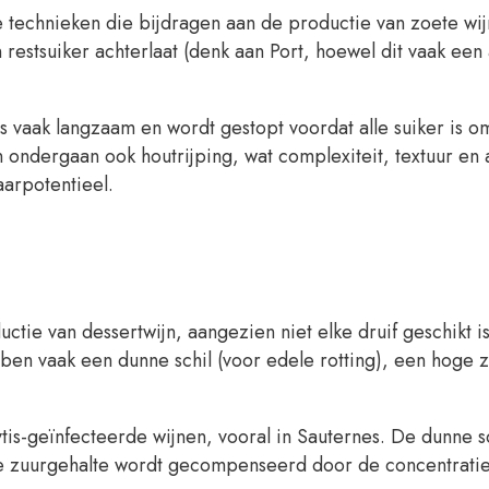
technieken die bijdragen aan de productie van zoete wijn
 en restsuiker achterlaat (denk aan Port, hoewel dit vaak een
 vaak langzaam en wordt gestopt voordat alle suiker is om
n ondergaan ook houtrijping, wat complexiteit, textuur en a
arpotentieel.
ctie van dessertwijn, aangezien niet elke druif geschikt i
ben vaak een dunne schil (voor edele rotting), een hoge 
tis-geïnfecteerde wijnen, vooral in Sauternes. De dunne s
age zuurgehalte wordt gecompenseerd door de concentratie.