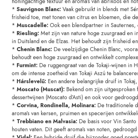
honingachtige textuur en aroma’s van abrikoos en no
*
Sauvignon Blanc:
Vaak gebruikt in blends met Sé
frisheid toe, met tonen van citrus en bloemen, die de
*
Muscadelle:
Ook een blendpartner in Sauternes, d
*
Riesling:
Met zijn van nature hoge zuurgraad en int
in Duitsland en de Elzas. Het behoudt zijn frisheid e
*
Chenin Blanc:
De veelzijdige Chenin Blanc, vooral
behoudt een hoge zuurgraad en ontwikkelt complexe ar
*
Furmint:
De ruggengraat van de Tokaji-wijnen in Ho
om de intense zoetheid van Tokaji Aszú te balanceren
*
Hárslevelű:
Een andere belangrijke druif in Tokaj,
*
Moscato (Muscat):
Bekend om zijn uitgesproken f
dessertwijnen (Moscato d’Asti) en ook voor gedroogd
*
Corvina, Rondinella, Molinara:
De traditionele d
aroma’s van kersen, pruimen en specerijen ontwikkel
*
Trebbiano en Malvasia:
De basis voor Vin Santo 
houten vaten. Dit geeft aroma’s van noten, gedroogd 
*
Vidal:
Een hybride druif die bijzonder goed prest