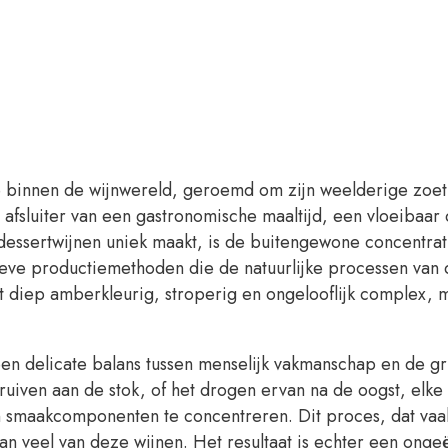
ie binnen de wijnwereld, geroemd om zijn weelderige zoe
afsluiter van een gastronomische maaltijd, een vloeibaar 
essertwijnen uniek maakt, is de buitengewone concentrati
eve productiemethoden die de natuurlijke processen van d
g tot diep amberkleurig, stroperig en ongelooflijk complex,
een delicate balans tussen menselijk vakmanschap en de gri
uiven aan de stok, of het drogen ervan na de oogst, elke
en smaakcomponenten te concentreren. Dit proces, dat vaa
 van veel van deze wijnen. Het resultaat is echter een onge