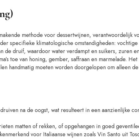
ng)
makende methode voor dessertwijnen, verantwoordelijk voo
onder specifieke klimatologische omstandigheden: vochtig
n de druif, waardoor water verdampt en suikers, zuren 
ma’s toe van honing, gember, saffraan en marmelade. Het
alen handmatig moeten worden doorgelopen om alleen de e
iven na de oogst, wat resulteert in een aanzienlijke con
ieten matten of rekken, of opgehangen in goed geventilee
nmerkend voor Italiaanse wijnen zoals Vin Santo uit Tosca