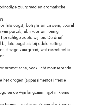
roodnodige zuurgraad en aromatische
’s.
r late oogst, botrytis en Eiswein, vooral
en van perzik, abrikoos en honing.
t prachtige zoete wijnen. De druif
j late oogst als bij edele rotting.
en stevige zuurgraad, wat essentieel is
len.
oor aromatische, vaak licht mousserende
 na het drogen (appassimento) intense
gd en de wijn langzaam rijpt in kleine
an Eiswein, met aroma’s van abrikoos en