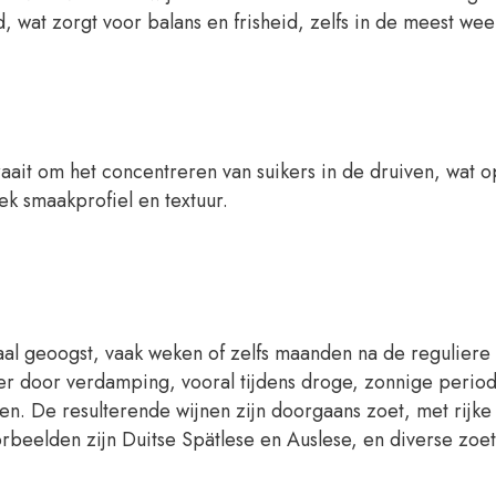
 wat zorgt voor balans en frisheid, zelfs in de meest we
raait om het concentreren van suikers in de druiven, wat 
ek smaakprofiel en textuur.
al geoogst, vaak weken of zelfs maanden na de reguliere 
ater door verdamping, vooral tijdens droge, zonnige period
n. De resulterende wijnen zijn doorgaans zoet, met rijke a
eelden zijn Duitse Spätlese en Auslese, en diverse zoete