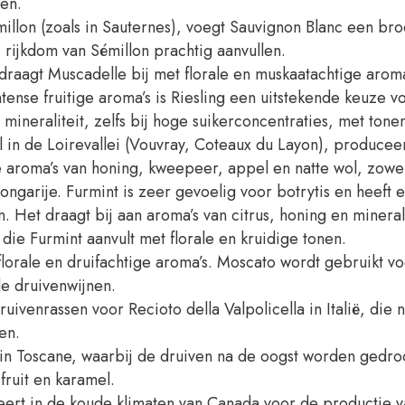
ten.
millon (zoals in Sauternes), voegt Sauvignon Blanc een b
 rijkdom van Sémillon prachtig aanvullen.
raagt Muscadelle bij met florale en muskaatachtige aroma
ense fruitige aroma’s is Riesling een uitstekende keuze voo
n mineraliteit, zelfs bij hoge suikerconcentraties, met ton
 in de Loirevallei (Vouvray, Coteaux du Layon), produceer
oma’s van honing, kweepeer, appel en natte wol, zowel bi
ngarije. Furmint is zeer gevoelig voor botrytis en heeft e
. Het draagt bij aan aroma’s van citrus, honing en minera
 die Furmint aanvult met florale en kruidige tonen.
lorale en druifachtige aroma’s. Moscato wordt gebruikt v
e druivenwijnen.
ruivenrassen voor Recioto della Valpolicella in Italië, die
en.
in Toscane, waarbij de druiven na de oogst worden gedroo
fruit en karamel.
eert in de koude klimaten van Canada voor de productie v