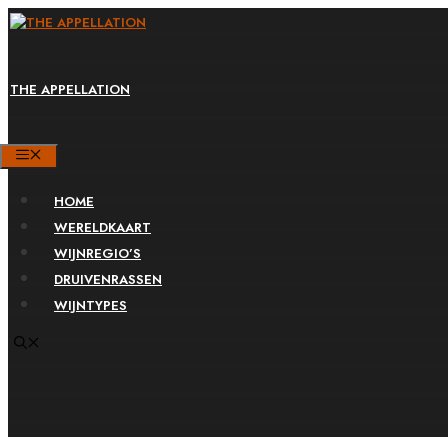
Ga
naar
de
THE APPELLATION
inhoud
MENU
HOME
WERELDKAART
WIJNREGIO’S
DRUIVENRASSEN
WIJNTYPES