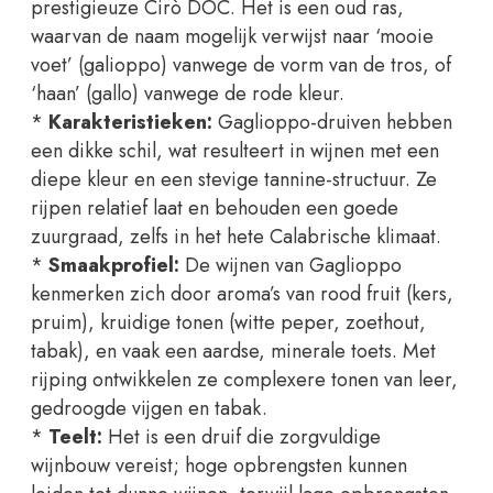
prestigieuze Cirò DOC. Het is een oud ras,
waarvan de naam mogelijk verwijst naar ‘mooie
voet’ (galioppo) vanwege de vorm van de tros, of
‘haan’ (gallo) vanwege de rode kleur.
*
Karakteristieken:
Gaglioppo-druiven hebben
een dikke schil, wat resulteert in wijnen met een
diepe kleur en een stevige tannine-structuur. Ze
rijpen relatief laat en behouden een goede
zuurgraad, zelfs in het hete Calabrische klimaat.
*
Smaakprofiel:
De wijnen van Gaglioppo
kenmerken zich door aroma’s van rood fruit (kers,
pruim), kruidige tonen (witte peper, zoethout,
tabak), en vaak een aardse, minerale toets. Met
rijping ontwikkelen ze complexere tonen van leer,
gedroogde vijgen en tabak.
*
Teelt:
Het is een druif die zorgvuldige
wijnbouw vereist; hoge opbrengsten kunnen