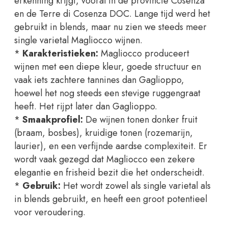
erkenning krijgt, vooral in de provincie Cosenza
en de Terre di Cosenza DOC. Lange tijd werd het
gebruikt in blends, maar nu zien we steeds meer
single varietal Magliocco wijnen.
*
Karakteristieken:
Magliocco produceert
wijnen met een diepe kleur, goede structuur en
vaak iets zachtere tannines dan Gaglioppo,
hoewel het nog steeds een stevige ruggengraat
heeft. Het rijpt later dan Gaglioppo.
*
Smaakprofiel:
De wijnen tonen donker fruit
(braam, bosbes), kruidige tonen (rozemarijn,
laurier), en een verfijnde aardse complexiteit. Er
wordt vaak gezegd dat Magliocco een zekere
elegantie en frisheid bezit die het onderscheidt.
*
Gebruik:
Het wordt zowel als single varietal als
in blends gebruikt, en heeft een groot potentieel
voor veroudering.