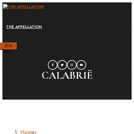
Ga
naar
de
THE APPELLATION
inhoud
MENU
CALABRIË
Home
›